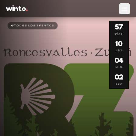
winto
.
Abrir
57
TODOS LOS EVENTOS
DÍAS
10
HRS
04
MIN
01
SEG