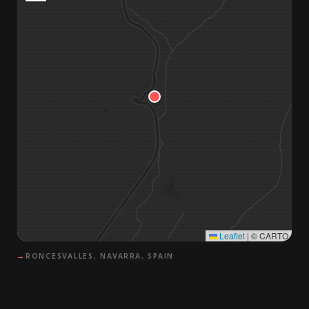
Leaflet
|
© CARTO
→
RONCESVALLES, NAVARRA, SPAIN