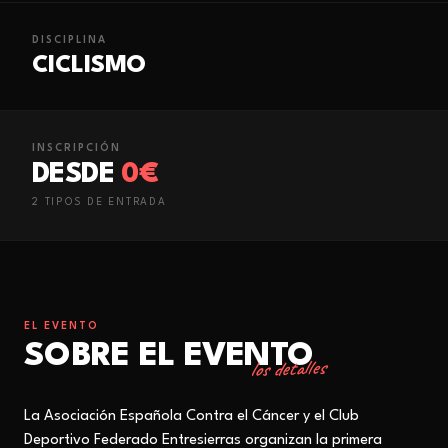
DISCIPLINA
CICLISMO
INSCRIPCIÓN
DESDE
0€
2
TIPO
S
DE ENTRADA
EL EVENTO
SOBRE EL EVENTO
los detalles
La Asociación Española Contra el Cáncer
y
el
C
lub
D
eportivo
F
ederado
E
ntresierras
organizan la primera