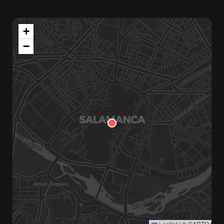
+
−
Leaflet
|
© CARTO