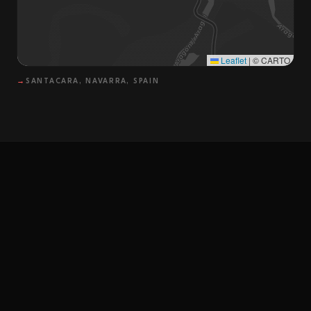
Leaflet
|
© CARTO
→
SANTACARA, NAVARRA, SPAIN