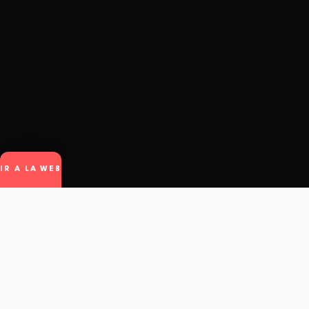
IR A LA WEB
winto
.
© Winto.app - All rights reserved.