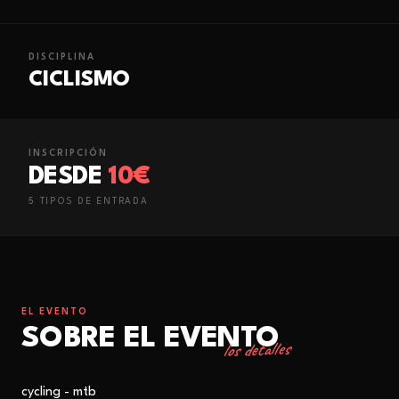
DISCIPLINA
CICLISMO
INSCRIPCIÓN
DESDE
10€
5
TIPO
S
DE ENTRADA
EL EVENTO
SOBRE EL EVENTO
los detalles
cycling - mtb