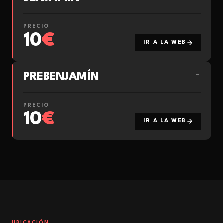
PRECIO
10
€
IR A LA WEB
PREBENJAMÍN
→
PRECIO
10
€
IR A LA WEB
UBICACIÓN