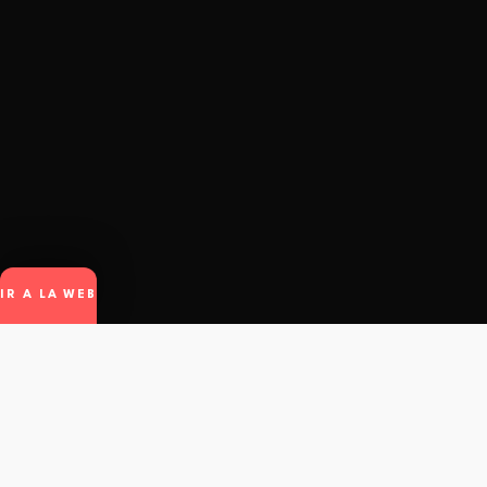
IR A LA WEB
winto
.