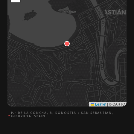
Leaflet
|
© CARTO
P.º DE LA CONCHA, 8, DONOSTIA / SAN SEBASTIAN,
→
GIPUZKOA, SPAIN