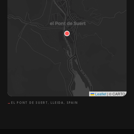
Leaflet
|
© CARTO
→
EL PONT DE SUERT, LLEIDA, SPAIN