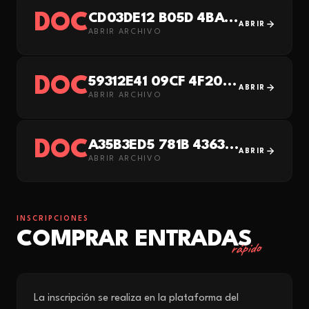
DOC
CD03DE12 B05D 4BAB 86F3 1E02795C1689
ABRIR
ABRIR ARCHIVO
DOC
59312E41 09CF 4F20 A27C 8EA5D909A22A
ABRIR
ABRIR ARCHIVO
DOC
A35B3ED5 781B 4363 A026 E41CAD308CE4
ABRIR
ABRIR ARCHIVO
INSCRIPCIONES
COMPRAR ENTRADAS
rápido
La inscripción se realiza en la plataforma del