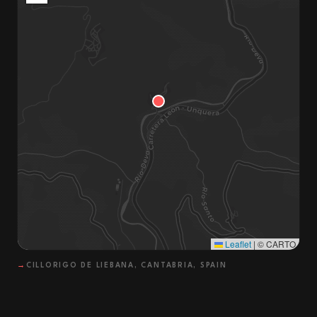
Leaflet
|
© CARTO
→
CILLORIGO DE LIEBANA, CANTABRIA, SPAIN