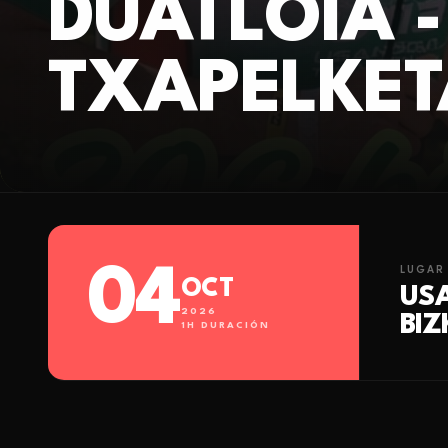
DUATLOIA 
TXAPELKET
04
LUGAR
OCT
US
2026
BIZ
1
H DURACIÓN