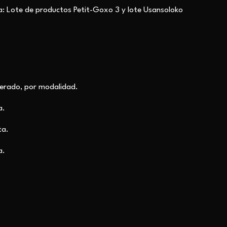
ta: Lote de productos Petit-Goxo 3 y lote Usansoloko
derado, por modalidad.
a.
ta.
a.