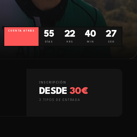
CUENTA ATRÁS
55
22
40
26
DÍAS
HRS
MIN
SEG
INSCRIPCIÓN
DESDE
30€
3
TIPO
S
DE ENTRADA