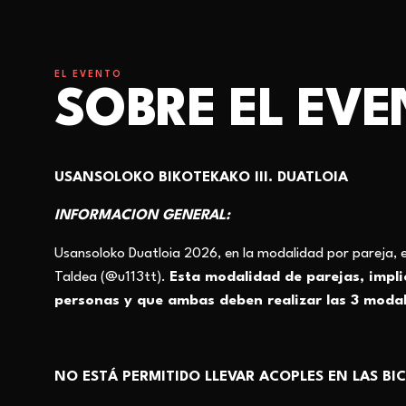
EL EVENTO
SOBRE EL EV
USANSOLOKO BIKOTEKAKO III. DUATLOIA
INFORMACION GENERAL:
Usansoloko Duatloia 20
26
, en la modalidad por pareja, 
T
aldea
(@u113tt
).
Esta modalidad de
parejas
, impl
personas y que ambas deben realizar las 3 modal
NO ESTÁ PERMITIDO LLEVAR ACOPLES EN LAS BIC