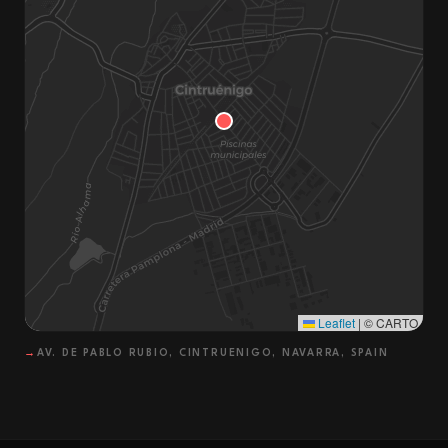
Leaflet
|
© CARTO
→
AV. DE PABLO RUBIO, CINTRUENIGO, NAVARRA, SPAIN