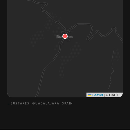
Leaflet
|
© CARTO
→
BUSTARES, GUADALAJARA, SPAIN