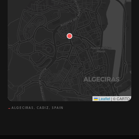
Leaflet
|
© CARTO
→
ALGECIRAS, CADIZ, SPAIN