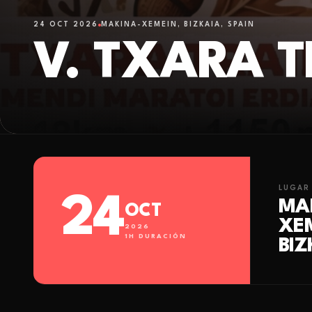
24 OCT 2026
MAKINA-XEMEIN, BIZKAIA, SPAIN
V. TXARA T
LUGAR
24
MA
OCT
XE
2026
1
H DURACIÓN
BIZ