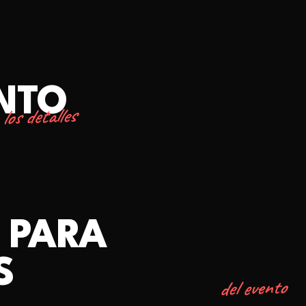
ENTO
los detalles
 PARA
S
del evento