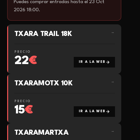
Puedes comprar entradas hasta el 23 Oct
2026 18:00.
TXARA TRAIL 18K
→
PRECIO
22
€
IR A LA WEB
TXARAMOTX 10K
→
PRECIO
15
€
IR A LA WEB
TXARAMARTXA
→