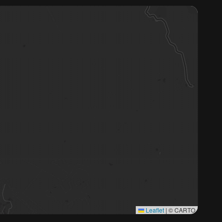
Leaflet
|
© CARTO