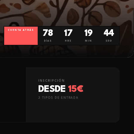
CUENTA ATRÁS
78
17
19
43
DÍAS
HRS
MIN
SEG
INSCRIPCIÓN
DESDE
15€
3
TIPO
S
DE ENTRADA