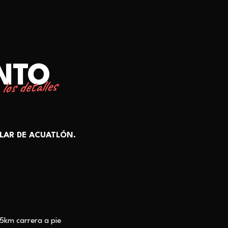
ENTO
los detalles
LAR DE ACUATLÓN.
5km carrera a pie