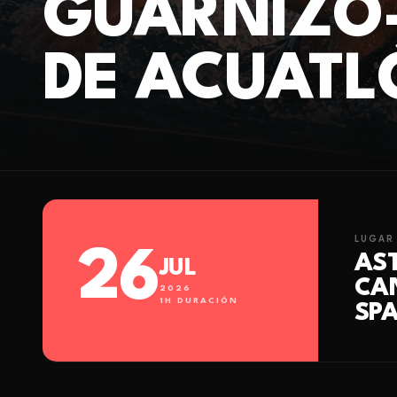
GUARNIZO-
DE ACUATL
LUGAR
26
AST
JUL
CA
2026
1
H DURACIÓN
SPA