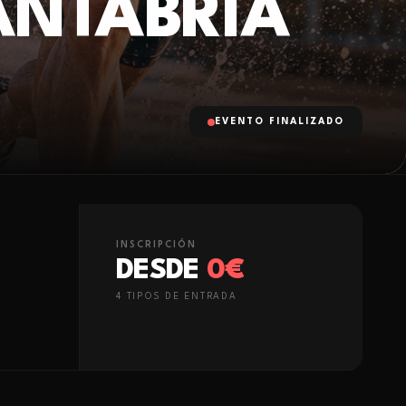
ANTABRIA
EVENTO FINALIZADO
INSCRIPCIÓN
DESDE
0€
4
TIPO
S
DE ENTRADA