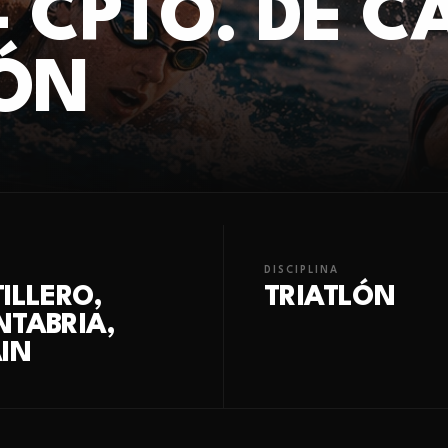
 CPTO. DE C
ÓN
DISCIPLINA
ILLERO,
TRIATLÓN
NTABRIA,
IN