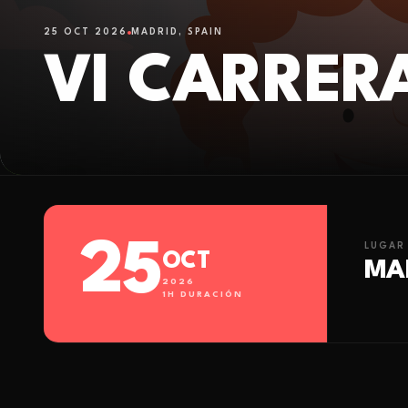
25 OCT 2026
MADRID, SPAIN
VI CARRER
25
LUGAR
OCT
MAD
2026
1
H DURACIÓN