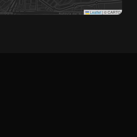
Leaflet
|
© CARTO