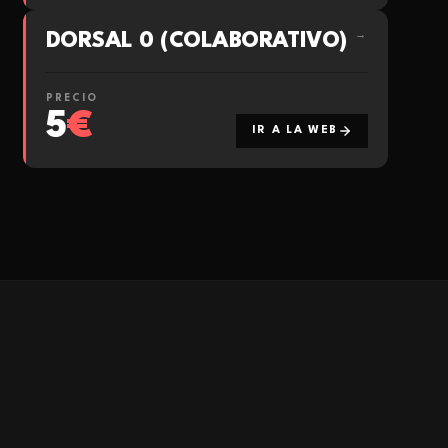
DORSAL 0 (COLABORATIVO)
→
PRECIO
5
€
IR A LA WEB