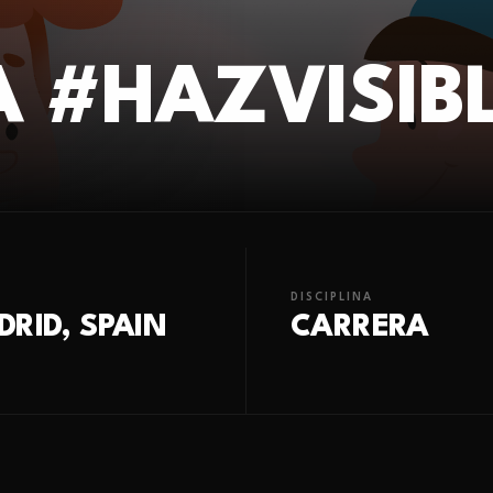
A #HAZVISIB
DISCIPLINA
RID, SPAIN
CARRERA