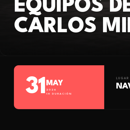
EQUIPOS D
CARLOS M
31
LUGAR
MAY
NA
2026
1
H DURACIÓN