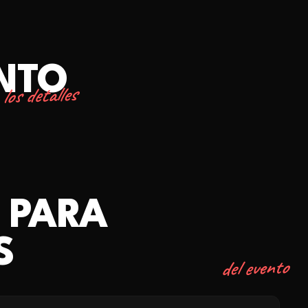
ENTO
los detalles
 PARA
S
del evento