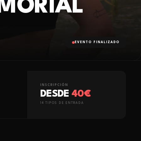
EMORIAL
EVENTO FINALIZADO
INSCRIPCIÓN
DESDE
40€
14
TIPO
S
DE ENTRADA