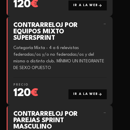
120
€
IR A LA WEB
CONTRARRELOJ POR
→
EQUIPOS MIXTO
SUPERSPRINT
Categoría Mixta - 4 a 6 relevistas
federadas/os y/o no federadas/os y del
mismo o distinto club. MÍNIMO UN INTEGRANTE
DE SEXO OPUESTO
PRECIO
120
€
IR A LA WEB
CONTRARRELOJ POR
→
PAREJAS SPRINT
MASCULINO