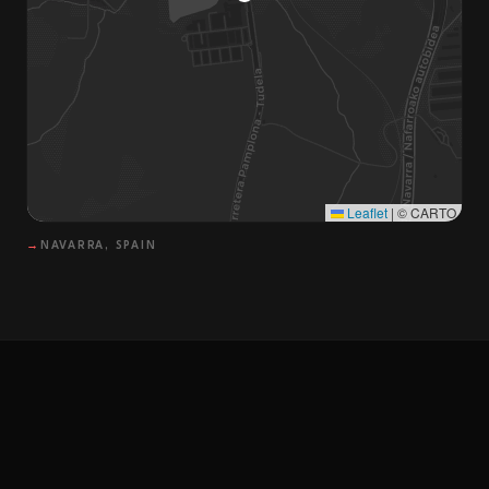
Leaflet
|
© CARTO
→
NAVARRA, SPAIN