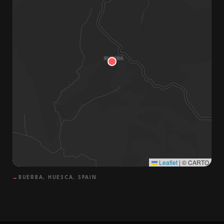
Leaflet
|
© CARTO
→
BUERBA, HUESCA, SPAIN