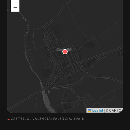
−
Leaflet
|
© CARTO
→
CASTELLO, VALENCIA/VALENCIA, SPAIN