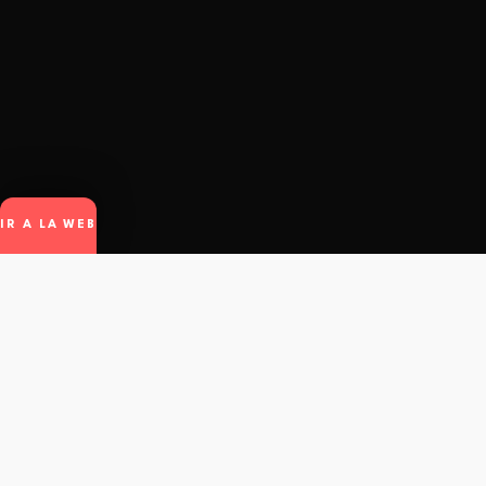
IR A LA WEB
winto
.
© Winto.app - All rights reserved.
Contacto