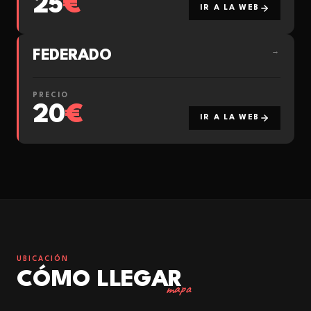
25
€
IR A LA WEB
FEDERADO
→
PRECIO
20
€
IR A LA WEB
UBICACIÓN
CÓMO LLEGAR
mapa