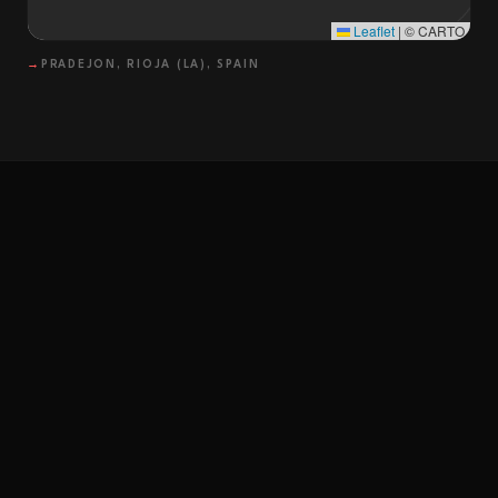
Leaflet
|
© CARTO
→
PRADEJON, RIOJA (LA), SPAIN