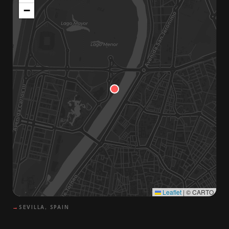
−
Leaflet
|
© CARTO
→
SEVILLA, SPAIN