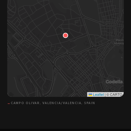
Leaflet
|
© CARTO
→
CAMPO OLIVAR, VALENCIA/VALENCIA, SPAIN