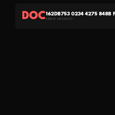
DOC
162DB753 0234 4275 848B 
ABRIR ARCHIVO