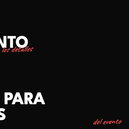
ENTO
los detalles
 PARA
S
del evento