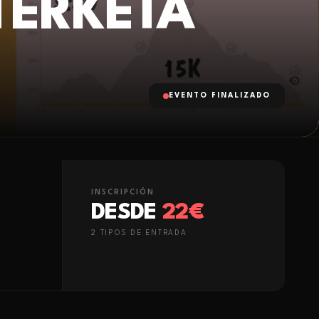
TERKETA
EVENTO FINALIZADO
INSCRIPCIÓN
DESDE
22€
2
TIPO
S
DE ENTRADA