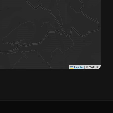
Leaflet
|
© CARTO