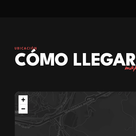
UBICACIÓN
CÓMO LLEGA
map
+
−