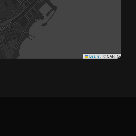
Leaflet
|
© CARTO