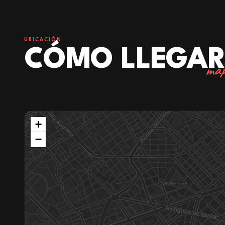
UBICACIÓN
CÓMO LLEGA
map
+
−