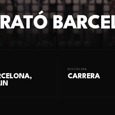
RATÓ BARCE
DISCIPLINA
RCELONA,
CARRERA
IN