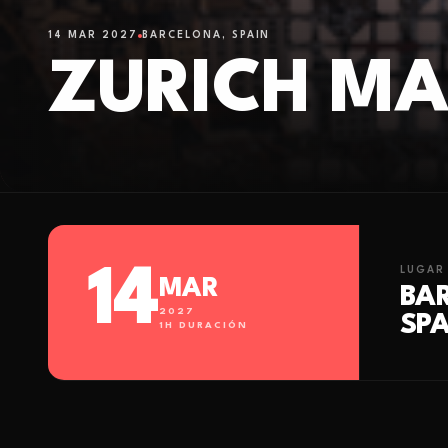
14 MAR 2027
BARCELONA, SPAIN
ZURICH MA
14
LUGAR
MAR
BA
2027
SPA
1
H DURACIÓN