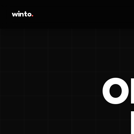
winto
.
O