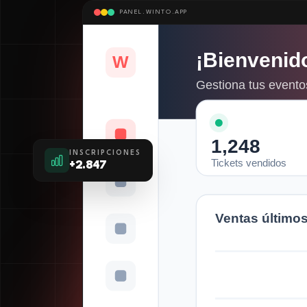
PANEL.WINTO.APP
¡Bienvenid
W
Gestiona tus eventos
1,248
INSCRIPCIONES
Tickets vendidos
+2.847
Ventas últimos