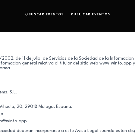
BUSCAR EVENTOS
PUBLICAR EVENTOS
/2002, de 11 de julio, de Servicios de la Sociedad de la Informacion
 informacion general relativa al titular del sitio web www.winto.app 
forma.
ems, S.L.
 Vihuela, 20, 29018 Malaga, Espana.
pp
fo@winto.app
sociedad deberan incorporarse a este Aviso Legal cuando esten dis