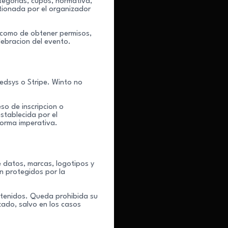
ategorias, cupos, normativa,
stionada por el organizador
i como de obtener permisos,
elebracion del evento.
edsys o Stripe. Winto no
so de inscripcion o
stablecida por el
norma imperativa.
e datos, marcas, logotipos y
an protegidos por la
ntenidos. Queda prohibida su
zado, salvo en los casos