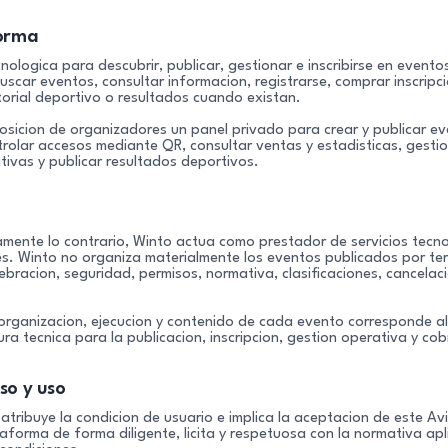
forma
ologica para descubrir, publicar, gestionar e inscribirse en event
buscar eventos, consultar informacion, registrarse, comprar inscrip
storial deportivo o resultados cuando existan.
sicion de organizadores un panel privado para crear y publicar eve
trolar accesos mediante QR, consultar ventas y estadisticas, gesti
ivas y publicar resultados deportivos.
mente lo contrario, Winto actua como prestador de servicios tecno
s. Winto no organiza materialmente los eventos publicados por ter
ebracion, seguridad, permisos, normativa, clasificaciones, cancelaci
organizacion, ejecucion y contenido de cada evento corresponde al
tura tecnica para la publicacion, inscripcion, gestion operativa y co
so y uso
 atribuye la condicion de usuario e implica la aceptacion de este Avi
taforma de forma diligente, licita y respetuosa con la normativa apl