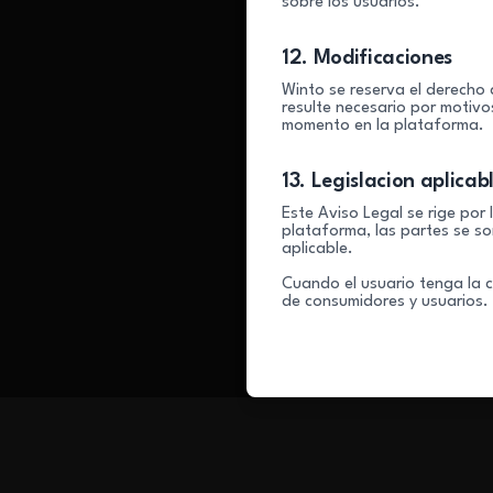
sobre los usuarios.
12. Modificaciones
Winto se reserva el derecho 
resulte necesario por motivo
momento en la plataforma.
13. Legislacion aplicabl
Este Aviso Legal se rige por 
plataforma, las partes se s
aplicable.
Cuando el usuario tenga la c
de consumidores y usuarios.