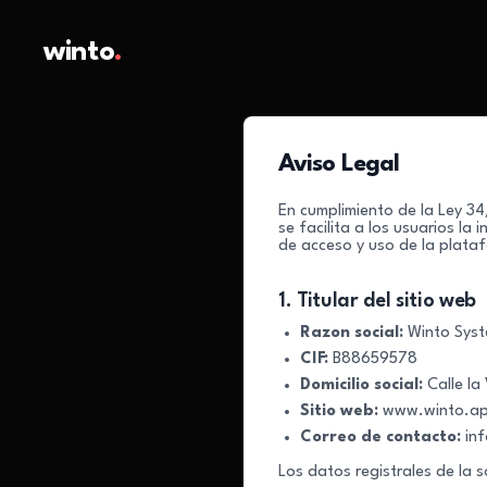
winto
.
Aviso Legal
En cumplimiento de la Ley 34
se facilita a los usuarios la
de acceso y uso de la plata
1. Titular del sitio web
Razon social:
Winto Syst
CIF:
B88659578
Domicilio social:
Calle la
Sitio web:
www.winto.a
Correo de contacto:
in
Los datos registrales de la 