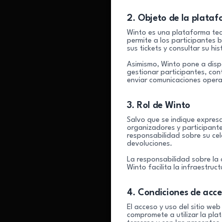
2. Objeto de la plata
Winto es una plataforma tecn
permite a los participantes 
sus tickets y consultar su hi
Asimismo, Winto pone a dispo
gestionar participantes, con
enviar comunicaciones operat
3. Rol de Winto
Salvo que se indique expresa
organizadores y participante
responsabilidad sobre su cel
devoluciones.
La responsabilidad sobre la 
Winto facilita la infraestruc
4. Condiciones de acce
El acceso y uso del sitio web
compromete a utilizar la pla