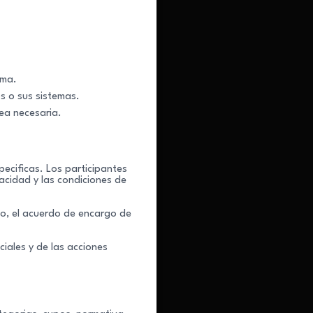
rma.
os o sus sistemas.
ea necesaria.
ecificas. Los participantes
acidad y las condiciones de
so, el acuerdo de encargo de
ciales y de las acciones