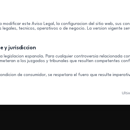
a modificar este Aviso Legal, la configuracion del sitio web, sus co
s legales, tecnicos, operativos o de negocio. La version vigente se
e y jurisdiccion
la legislacion espanola. Para cualquier controversia relacionada co
ometeran a los juzgados y tribunales que resulten competentes con
ondicion de consumidor, se respetara el fuero que resulte imperativ
Ulti