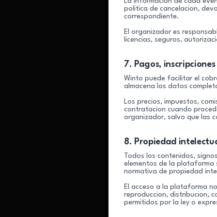
La informacion de cada event
politica de cancelacion, devo
correspondiente.
El organizador es responsab
licencias, seguros, autorizac
7. Pagos, inscripciones
Winto puede facilitar el co
almacena los datos completo
Los precios, impuestos, comi
contratacion cuando proceda.
organizador, salvo que las c
8. Propiedad intelectua
Todos los contenidos, signos
elementos de la plataforma s
normativa de propiedad intel
El acceso a la plataforma n
reproduccion, distribucion, 
permitidos por la ley o exp