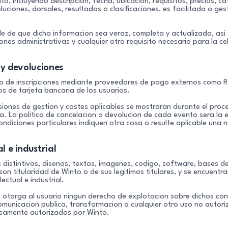
o, incluyendo descripcion, fecha, ubicacion, requisitos, precios, c
luciones, dorsales, resultados o clasificaciones, es facilitada o ge
le de que dicha informacion sea veraz, completa y actualizada, as
iones administrativas y cualquier otro requisito necesario para la c
 y devoluciones
bro de inscripciones mediante proveedores de pago externos como R
s de tarjeta bancaria de los usuarios.
siones de gestion y costes aplicables se mostraran durante el proce
 La politica de cancelacion o devolucion de cada evento sera la e
ondiciones particulares indiquen otra cosa o resulte aplicable una 
l e industrial
 distintivos, disenos, textos, imagenes, codigo, software, bases d
on titularidad de Winto o de sus legitimos titulares, y se encuentr
ectual e industrial.
o otorga al usuario ningun derecho de explotacion sobre dichos co
comunicacion publica, transformacion o cualquier otro uso no autori
resamente autorizados por Winto.