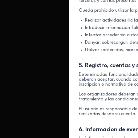
terceros y con las presentes
Queda prohibido utilizar la 
Realizar actividades ilici
Introducir informacion fa
Intentar acceder sin auto
Danyar, sobrecargar, deter
Utilizar contenidos, marc
5. Registro, cuentas y
Determinadas funcionalidades
deberan aceptar, cuando corr
inscripcion o normativa de 
Los organizadores deberan ac
tratamiento y las condicion
El usuario es responsable de 
realizadas desde su cuenta.
6. Informacion de even