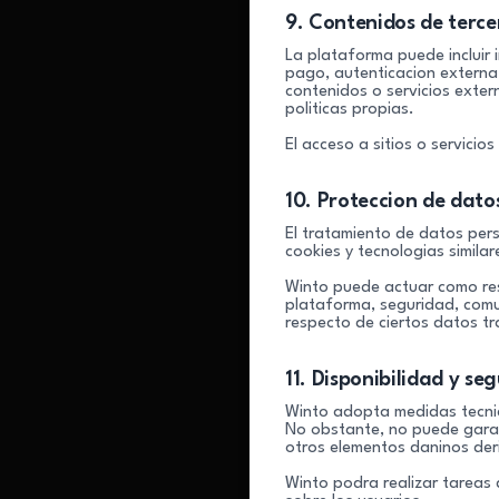
9. Contenidos de terce
La plataforma puede incluir 
pago, autenticacion externa
contenidos o servicios exter
politicas propias.
El acceso a sitios o servici
10. Proteccion de dato
El tratamiento de datos pers
cookies y tecnologias similar
Winto puede actuar como res
plataforma, seguridad, comun
respecto de ciertos datos t
11. Disponibilidad y se
Winto adopta medidas tecnic
No obstante, no puede garant
otros elementos daninos der
Winto podra realizar tareas