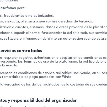
 condiciones.
plataforma para:
tas, fraudulentas o no autorizadas.
lsa, inexacta, ofensiva o que vulnere derechos de terceros.
rizacion a cuentas, sistemas, datos o areas privadas de la platafo
iorar o impedir el normal funcionamiento del sitio web, sus servici
as, software o informacion de Winto sin autorizacion cuando esta s
 servicios contratados
 requieren registro, autenticacion o aceptacion de condiciones esp
esponda, los terminos de uso de la plataforma, la politica de priv
cada evento.
eptar las condiciones de servicio aplicables, incluyendo, en su ca
es comerciales o de pago pactadas con Winto.
la veracidad de los datos facilitados, de la custodia de sus creden
tos y responsabilidad del organizador