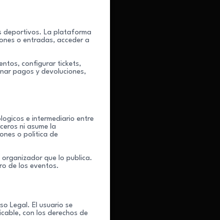
os deportivos. La plataforma
ciones o entradas, acceder a
ntos, configurar tickets,
onar pagos y devoluciones,
logicos e intermediario entre
ceros ni asume la
ones o politica de
 organizador que lo publica.
bro de los eventos.
so Legal. El usuario se
icable, con los derechos de