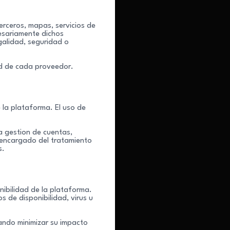
erceros, mapas, servicios de
cesariamente dichos
galidad, seguridad o
dad de cada proveedor.
e la plataforma. El uso de
a gestion de cuentas,
o encargado del tratamiento
s.
ibilidad de la plataforma.
s de disponibilidad, virus u
ando minimizar su impacto